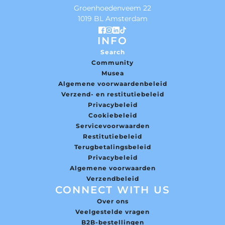
Groenhoedenveem 22
1019 BL Amsterdam
INFO
Search
Community
Musea
Algemene voorwaardenbeleid
Verzend- en restitutiebeleid
Privacybeleid
Cookiebeleid
Servicevoorwaarden
Restitutiebeleid
Terugbetalingsbeleid
Privacybeleid
Algemene voorwaarden
Verzendbeleid
CONNECT WITH US
Over ons
Veelgestelde vragen
B2B-bestellingen