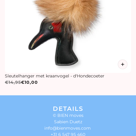
Sleutelhanger met kraanvogel - d'Hondecoeter
€14,95
€10,00
DETAILS
© BIEN moves
Sabien Duetz
info@bienmoves.com
+31 6 547 95 460