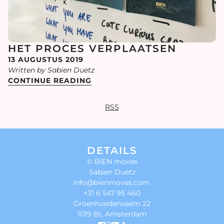
HET PROCES VERPLAATSEN
13 AUGUSTUS 2019
Written by Sabien Duetz
CONTINUE READING
RSS
DETAILS
© BIEN moves
Sabien Duetz
info@bienmoves.com
+31 6 547 95 460
Groenhoedenveem 22
1019 BL Amsterdam