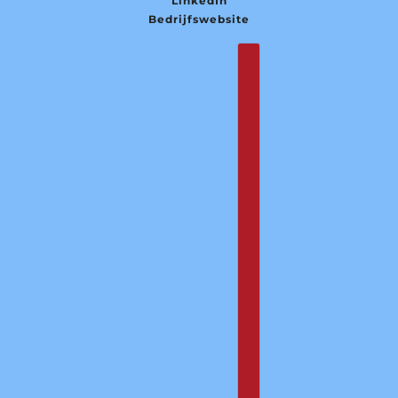
LinkedIn
Bedrijfswebsite
Nederlands
Country selector