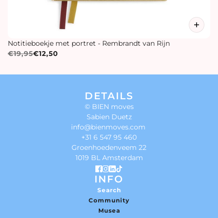
Notitieboekje met portret - Rembrandt van Rijn
€19,95
€12,50
DETAILS
© BIEN moves
Sabien Duetz
info@bienmoves.com
+31 6 547 95 460
Groenhoedenveem 22
1019 BL Amsterdam
INFO
Search
Community
Musea