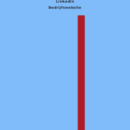
LinkedIn
Bedrijfswebsite
Nederlands
Country selector