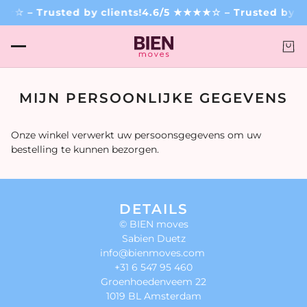
★☆ – Trusted by clients!
4.6/5 ★★★★☆ – Trusted by cli
MIJN PERSOONLIJKE GEGEVENS
Onze winkel verwerkt uw persoonsgegevens om uw
bestelling te kunnen bezorgen.
DETAILS
© BIEN moves
Sabien Duetz
info@bienmoves.com
+31 6 547 95 460
Groenhoedenveem 22
1019 BL Amsterdam